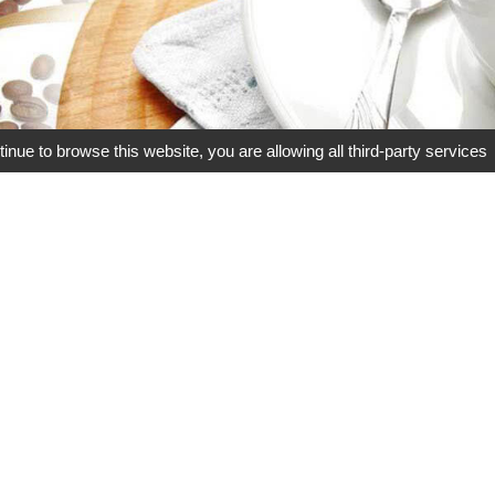
tinue to browse this website, you are allowing all third-party services
Video introduction
影片介紹