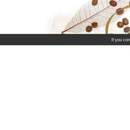
If you con
聯絡我們
0800-200-097
CONTACT US